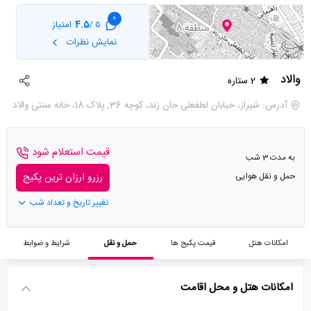
0
4.5
امتیاز
5 /
نمایش نظرات
والاد
2 ستاره
آدرس: شیراز، خیابان لطفعلی خان زند، کوچه 36, پلاک 18، خانه سنتی والاد
قیمت استعلام شود
به مدت 3 شب
حمل و نقل هوایی
رزرو ارزان ترین پکیج
تغییر تاریخ و تعداد شب
امکانات هتل
قیمت پکیج ها
حمل و نقل
شرایط و ضوابط
امکانات هتل و محل اقامت