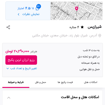
50
4.5
امتیاز
5 /
نمایش نظرات
شیرازیس
4 ستاره
آدرس: شیراز، بلوار زند، خیابان سعدی، خیابان مکتبی
به مدت 3 شب
20,290,000 تومان
هرنفر
در اتاق دو تخته دبل
رزرو ارزان ترین پکیج
به همراه صبحانه
تغییر تاریخ و تعداد شب
حمل و نقل هوایی
امکانات هتل
قیمت پکیج ها
حمل و نقل
شرایط و ضوابط
امکانات هتل و محل اقامت