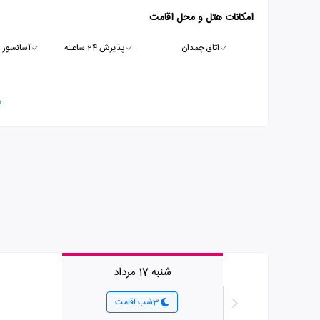
امکانات هتل و محل اقامت
اتاق چمدان
پذیرش 24 ساعته
آسانسور
م
شنبه 17 مرداد
3شب اقامت