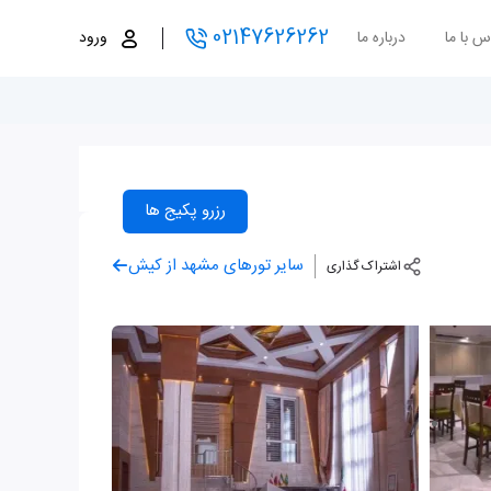
02147626262
س با ما
درباره ما
ورود
رزرو پکیج ها
سایر تورهای مشهد از کیش
اشتراک گذاری