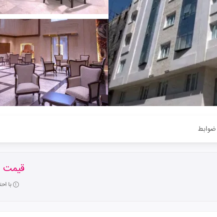
ضوابط
قیمت ا
با اح