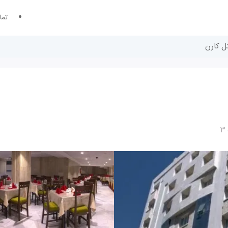
تما
ل کارن