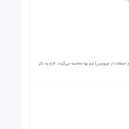
سرویس) رایگان می‌باشد و بازه سنی برای اقامت کودک بین 3 الی 5 سال (درصورت عدم استفاده از سرویس) نیم بها محاسبه می‌گردد. لازم به ذکر