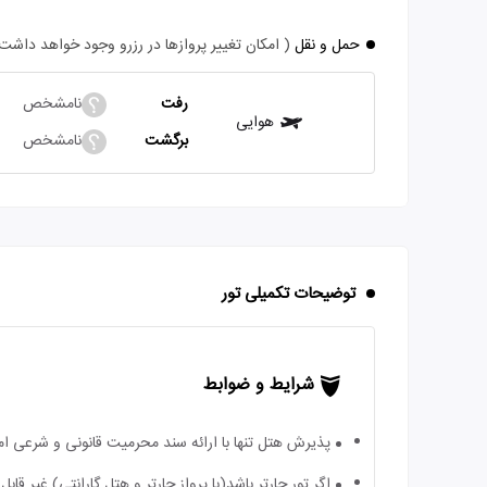
حمل و نقل
( امکان تغییر پروازها در رزرو وجود خواهد داشت
رفت
نامشخص
هوایی
برگشت
نامشخص
توضیحات تکمیلی تور
شرایط و ضوابط
پذیرش هتل تنها با ارائه سند محرمیت قانونی و شرعی ا
اگر تور چارتر باشد(با پرواز چارتر و هتل گارانتی) غیر ق