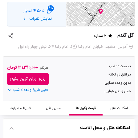
65
4.5
امتیاز
5 /
نمایش نظرات
گل گندم
2 ستاره
آدرس: مشهد، خیابان امام رضا (ع)، امام رضا 64، نبش چهار راه اول
به مدت 3 شب
31,310,000 تومان
هرنفر
در اتاق دو تخته
رزرو ارزان ترین پکیج
بدون وعده غذایی
تغییر تاریخ و تعداد شب
حمل و نقل هوایی
امکانات هتل
قیمت پکیج ها
حمل و نقل
شرایط و ضوابط
امکانات هتل و محل اقامت