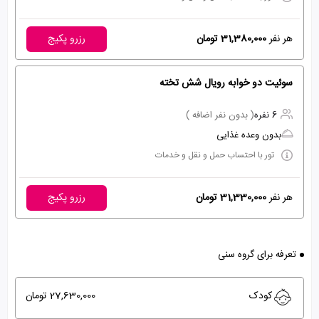
هر نفر
31,380,000 تومان
رزرو پکیج
سوئیت دو خوابه رویال شش تخته
6 نفره
( بدون نفر اضافه )
بدون وعده غذایی
تور با احتساب حمل و نقل و خدمات
هر نفر
31,330,000 تومان
رزرو پکیج
تعرفه برای گروه سنی
کودک
27,630,000 تومان