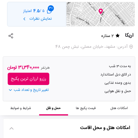
30
4.5
امتیاز
5 /
نمایش نظرات
اریکا
2 ستاره
آدرس: مشهد، خیابان مصلی، نبش چمن 48
به مدت 3 شب
31,340,000 تومان
هرنفر
در اتاق دبل استاندارد
رزرو ارزان ترین پکیج
بدون وعده غذایی
تغییر تاریخ و تعداد شب
حمل و نقل هوایی
امکانات هتل
قیمت پکیج ها
حمل و نقل
شرایط و ضوابط
امکانات هتل و محل اقامت