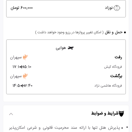
نوزاد
600,000 تومان
حمل و نقل
( امکان تغییر پروازها در رزرو وجود خواهد داشت )
هوایی
رفت
سپهران
17:10
15:10
فرودگاه کیش
برگشت
سپهران
14:50
12:40
فرودگاه هاشمی نژاد
شرایط و ضوابط
پذیرش هتل تنها با ارائه سند محرمیت قانونی و شرعی امکان‌پذیر