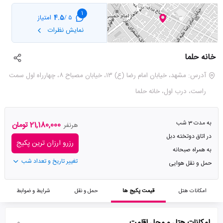
1
4.5
امتیاز
5 /
نمایش نظرات
خانه حلما
آدرس: مشهد، خیابان امام رضا (ع) ۱۳، خیابان مصباح ۸، چهارراه اول سمت
راست، درب اول، خانه حلما
به مدت 3 شب
21,180,000 تومان
هرنفر
در اتاق دوتخته دبل
رزرو ارزان ترین پکیج
به همراه صبحانه
تغییر تاریخ و تعداد شب
حمل و نقل هوایی
امکانات هتل
قیمت پکیج ها
حمل و نقل
شرایط و ضوابط
امکانات هتل و محل اقامت