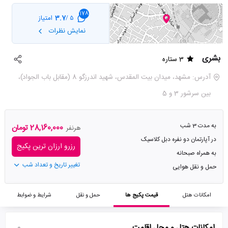
178
3.7
امتیاز
5 /
نمایش نظرات
بشری
3 ستاره
آدرس: مشهد، میدان بیت المقدس، شهید اندرزگو 8 (مقابل باب الجواد)،
بین سرشور 3 و 5
به مدت 3 شب
28,160,000 تومان
هرنفر
در آپارتمان دو نفره دبل کلاسیک
رزرو ارزان ترین پکیج
به همراه صبحانه
تغییر تاریخ و تعداد شب
حمل و نقل هوایی
امکانات هتل
قیمت پکیج ها
حمل و نقل
شرایط و ضوابط
امکانات هتل و محل اقامت