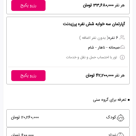
هر نفر
33,680,000 تومان
رزرو پکیج
آپارتمان سه خوابه شش نفره پرزیدنت
6 نفره
( بدون نفر اضافه )
صبحانه - ناهار - شام
تور با احتساب حمل و نقل و خدمات
هر نفر
42,200,000 تومان
رزرو پکیج
تعرفه برای گروه سنی
کودک
20,260,000 تومان
نوزاد
600,000 تومان