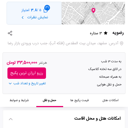
141
3.8
امتیاز
5 /
نمایش نظرات
رضویه
3 ستاره
آدرس: مشهد، میدان بیت المقدس (فلکه آب)، جنب درب ورودی بازار رضا
به مدت 3 شب
33,500,000 تومان
هرنفر
در اتاق سه تخته کلاسیک
رزرو ارزان ترین پکیج
به همراه صبحانه
تغییر تاریخ و تعداد شب
حمل و نقل هوایی
امکانات هتل
قیمت پکیج ها
حمل و نقل
شرایط و ضوابط
امکانات هتل و محل اقامت