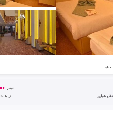
ضوابط
,000
هرنفر
قل هوایی
با اح