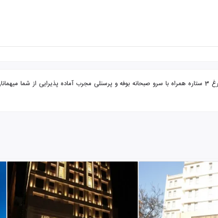
تور مشهد از آبادان هتل سیمرغ با تضمین بهترین قیمت. هتل سیمرغ 3 ستاره همراه با سرو صبحانه بوفه و پرسنلی مجر