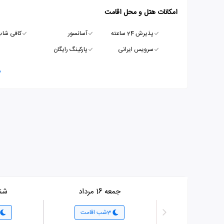
امکانات هتل و محل اقامت
پذیرش 24 ساعته
آسانسور
کافی شا
سرویس ایرانی
پارکینگ رایگان
م
جمعه 16 مرداد
شنبه 7
3شب اقامت