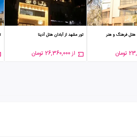
ن هتل فرهنگ و هنر
تور مشهد از آبادان هتل آدینا
ت
از 26,360,000 تومان