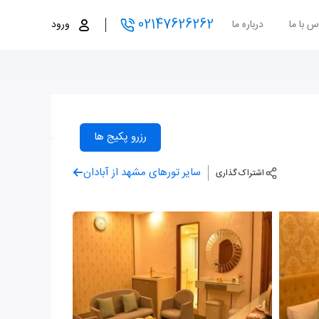
02147626262
س با ما
درباره ما
ورود
رزرو پکیج ها
سایر تورهای مشهد از آبادان
اشتراک گذاری