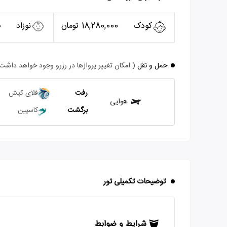
کودک
18,280,000 تومان
نوزاد
0
حمل و نقل
( امکان تغییر پروازها در رزرو وجود خواهد داشت
رفت
فلای کیش
هوایی
برگشت
کاسپین
توضیحات تکمیلی تور
شرایط و ضوابط