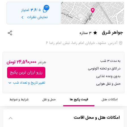
199
3.6
امتیاز
5 /
نمایش نظرات
جواهر شرق
3 ستاره
آدرس: مشهد، خیابان امام رضا، نبش امام رضا 6
به مدت 3 شب
24,590,000 تومان
هرنفر
در اتاق دو تخته اکونومی
رزرو ارزان ترین پکیج
بدون وعده غذایی
تغییر تاریخ و تعداد شب
حمل و نقل هوایی
امکانات هتل
قیمت پکیج ها
حمل و نقل
شرایط و ضوابط
امکانات هتل و محل اقامت