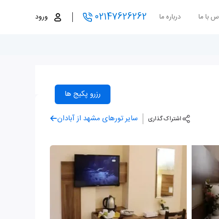
02147626262
س با ما
درباره ما
ورود
رزرو پکیج ها
سایر تورهای مشهد از آبادان
اشتراک گذاری