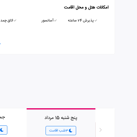
امکانات هتل و محل اقامت
پذیرش 24 ساعته
آسانسور
اتاق چمدا
م
جمعه 6
پنج شنبه 15 مرداد
3شب اقامت