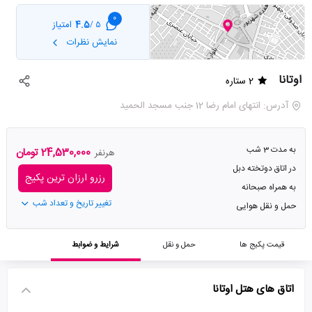
0
4.5
امتیاز
5 /
نمایش نظرات
اوتانا
2 ستاره
آدرس: انتهای امام رضا 12 جنب مسجد الحمید
به مدت 3 شب
24,530,000 تومان
هرنفر
در اتاق دوتخته دبل
رزرو ارزان ترین پکیج
به همراه صبحانه
تغییر تاریخ و تعداد شب
حمل و نقل هوایی
قیمت پکیج ها
حمل و نقل
شرایط و ضوابط
اتاق های هتل اوتانا