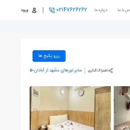
02147626262
س با ما
درباره ما
ورود
رزرو پکیج ها
سایر تورهای مشهد از آبادان
اشتراک گذاری