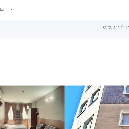
تما
همانپذیر رویان