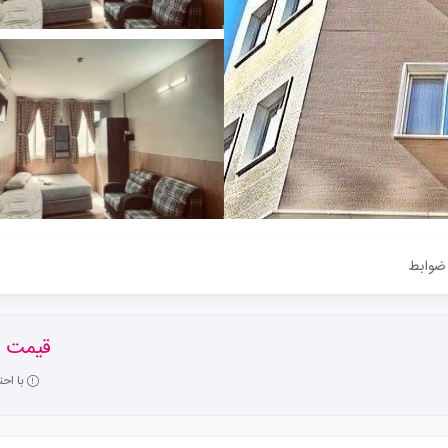
ضوابط
قیمت ا
با اح