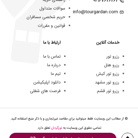
02147626262
سوالات متداول
info@tourgardan.com
حریم شخصی مسافران
قوانین و مقررات
خدمات آنلاین
ارتباط با ما
رزرو تور
تماس با ما
رزرو هتل
درباره ما
رزرو تور کیش
تیم ما
رزرو تور مشهد
دانلود اپلیکیشن
رزرو تور قشم
فرصت های شغلی
© از مطالب این وبسایت فقط میتوانید برای مقاصد غیرتجاری و با ذکر منبع استفاده کنید.
تمامی حقوق این وبسایت به
تورگردان
تعلق دارد.