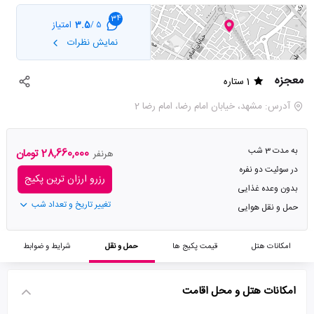
34
3.5
امتیاز
5 /
نمایش نظرات
معجزه
1 ستاره
آدرس: مشهد، خیابان امام رضا، امام رضا 2
به مدت 3 شب
28,660,000 تومان
هرنفر
در سوئیت دو نفره
رزرو ارزان ترین پکیج
بدون وعده غذایی
تغییر تاریخ و تعداد شب
حمل و نقل هوایی
امکانات هتل
قیمت پکیج ها
حمل و نقل
شرایط و ضوابط
امکانات هتل و محل اقامت