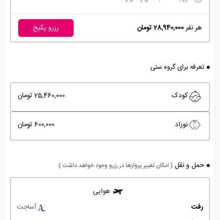
هر نفر
28,940,000 تومان
رزرو پکیج
تعرفه برای گروه سنی
کودک
25,460,000 تومان
نوزاد
600,000 تومان
حمل و نقل
( امکان تغییر پروازها در رزرو وجود خواهد داشت )
هوایی
رفت
آساجت