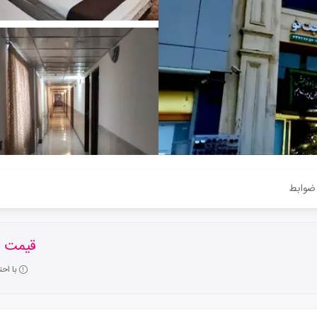
ضوابط
قیمت ا
با اح