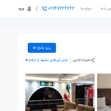
02147626262
س با ما
درباره ما
ورود
رزرو پکیج ها
سایر تورهای مشهد از ایلام
اشتراک گذاری