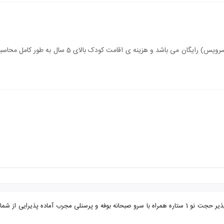
سن اقامت کودک زیر 5 سال (درصورت عدم استفاده از سرویس)
تور مشهد از ایلام مهمانپذیر حجت نو با تضمین بهترین قیمت. مهمانپذیر حجت نو 1 ستاره همراه با سرو صبحانه بو