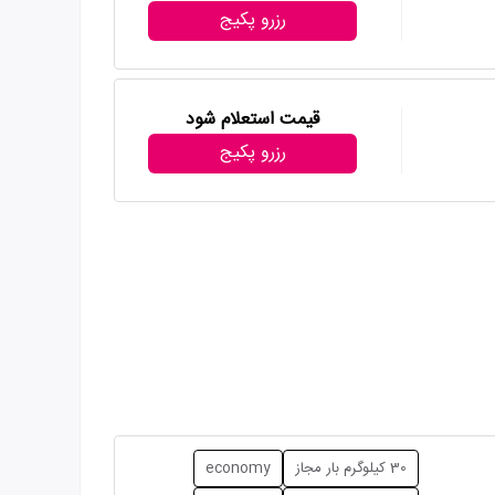
رزرو پکیج
قیمت استعلام شود
رزرو پکیج
30 کیلوگرم بار مجاز
economy