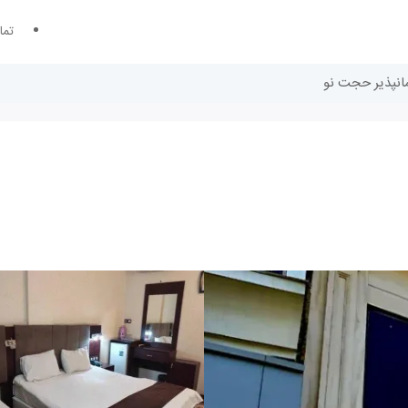
تما
مانپذیر حجت نو