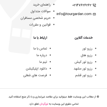
راهنمای خرید
02147626262
سوالات متداول
info@tourgardan.com
حریم شخصی مسافران
قوانین و مقررات
خدمات آنلاین
ارتباط با ما
رزرو تور
تماس با ما
رزرو هتل
درباره ما
رزرو تور کیش
تیم ما
رزرو تور مشهد
دانلود اپلیکیشن
رزرو تور قشم
فرصت های شغلی
© از مطالب این وبسایت فقط میتوانید برای مقاصد غیرتجاری و با ذکر منبع استفاده کنید.
تمامی حقوق این وبسایت به
تورگردان
تعلق دارد.