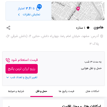
35
3.4
امتیاز
5 /
نمایش نظرات
هامون
1 ستاره
آدرس: مشهد، خيابان امام رضا، چهارراه دانش، حنایی 4، (دانش شرقی 6)،
پلاک 3
قیمت استعلام شود
به مدت 3 شب
حمل و نقل هوایی
رزرو ارزان ترین پکیج
تغییر تاریخ و تعداد شب
امکانات هتل
قیمت پکیج ها
حمل و نقل
شرایط و ضوابط
امکانات هتل و محل اقامت