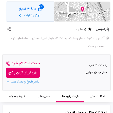
236
3.9
امتیاز
5 /
نمایش نظرات
پارسیس
5 ستاره
آدرس: مشهد، بلوار وحدت، وحدت 7، بلوار امیرالمومنین، ساختمان دوم
سمت راست
قیمت استعلام شود
به مدت 3 شب
حمل و نقل هوایی
رزرو ارزان ترین پکیج
تغییر تاریخ و تعداد شب
امکانات هتل
قیمت پکیج ها
حمل و نقل
شرایط و ضوابط
امکانات هتل و محل اقامت