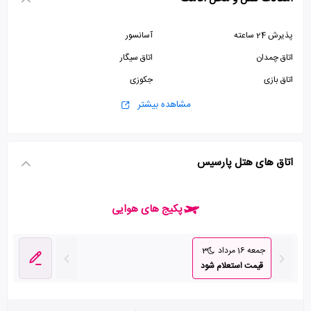
پذیرش 24 ساعته
آسانسور
اتاق چمدان
اتاق سیگار
اتاق بازی
جکوزی
سالن بیلیارد
خدمات بیدار باش
مشاهده بیشتر
اینترنت وای فای رایگان در لابی
پارکینگ
استخر
سرویس حرم
اتاق های هتل پارسیس
پکیج های هوایی
جمعه 16 مرداد
3
قیمت استعلام شود