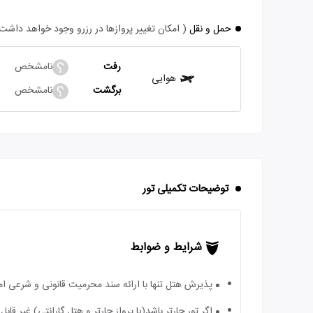
حمل و نقل
( امکان تغییر پروازها در رزرو وجود خواهد داشت
رفت
نامشخص
هوایی
برگشت
نامشخص
توضیحات تکمیلی تور
شرایط و ضوابط
پذیرش هتل تنها با ارائه سند محرمیت قانونی و شرعی ا
اگر تور چارتر باشد(با پرواز چارتر و هتل گارانتی) غیر ق