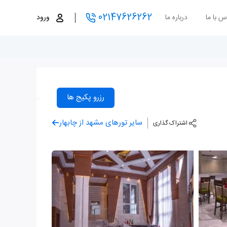
02147626262
س با ما
درباره ما
ورود
رزرو پکیج ها
سایر تورهای مشهد از چابهار
اشتراک گذاری