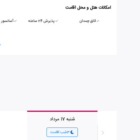
امکانات هتل و محل اقامت
اتاق چمدان
پذیرش 24 ساعته
آسانسور
م
شنبه 17 مرداد
3شب اقامت