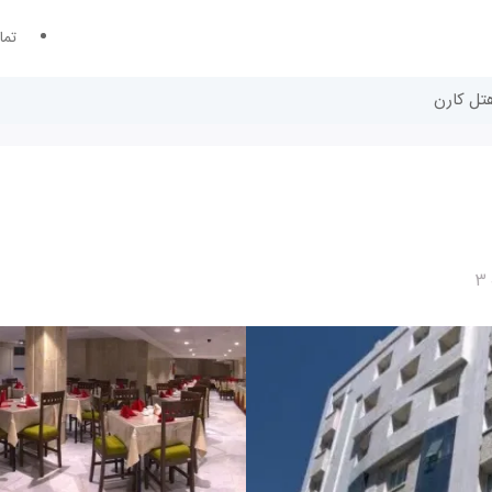
تما
هتل کارن