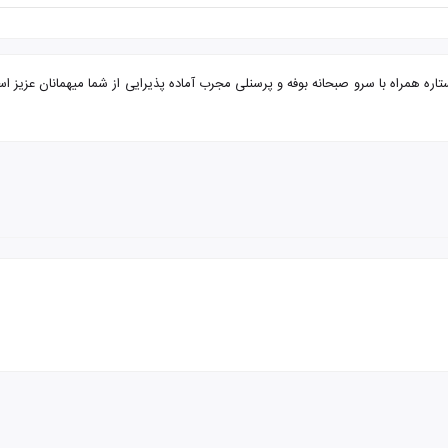
 مشهد از چابهار هتل کارن با تضمین بهترین قیمت. هتل کارن 2 ستاره همراه با سرو صبحانه بوفه و پرسنلی مجرب آماده پذی