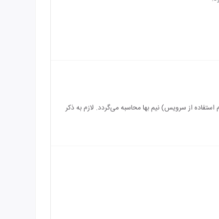
سرویس) رایگان می‌باشد و بازه سنی برای اقامت کودک بین 3 الی 5 سال (درصورت عدم استفاده از سرویس) نیم بها محاسبه می‌گردد. لازم به ذکر