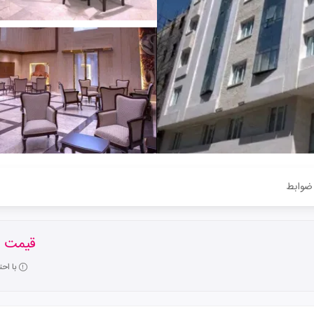
ضوابط
قیمت ا
با اح