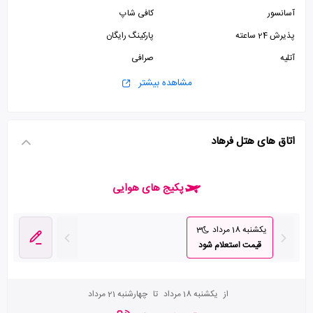
آسانسور
کافی شاپ
پذیرش 24 ساعته
پارکینگ رایگان
آتلیه
صرافی
کتابخانه
زمین تنیس
مشاهده بیشتر
سونا
جکوزی
استخر
ماساژ
اتاق های هتل فرهاد
اتاق بازی
زمین ورزشی
سالن ورزشی
سالن بیلیارد
پکیج های هوایی
یکشنبه 18 مرداد
3
قیمت استعلام شود
از
یکشنبه 18 مرداد
تا
چهارشنبه 21 مرداد