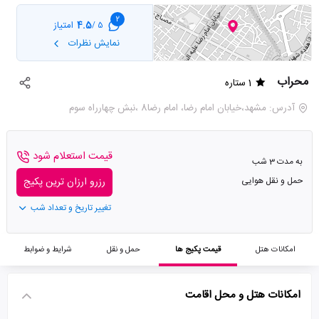
2
4.5
امتیاز
5 /
نمایش نظرات
محراب
1 ستاره
آدرس: مشهد،خیابان امام رضا، امام رضا8 ،نبش چهارراه سوم
قیمت استعلام شود
به مدت 3 شب
حمل و نقل هوایی
رزرو ارزان ترین پکیج
تغییر تاریخ و تعداد شب
امکانات هتل
قیمت پکیج ها
حمل و نقل
شرایط و ضوابط
امکانات هتل و محل اقامت