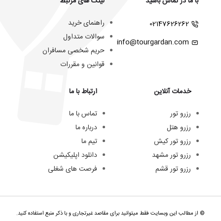
با ما در تماس باشید
لینک های مرتبط
راهنمای خرید
02147626262
سوالات متداول
info@tourgardan.com
حریم شخصی مسافران
قوانین و مقررات
خدمات آنلاین
ارتباط با ما
رزرو تور
تماس با ما
رزرو هتل
درباره ما
رزرو تور کیش
تیم ما
رزرو تور مشهد
دانلود اپلیکیشن
رزرو تور قشم
فرصت های شغلی
© از مطالب این وبسایت فقط میتوانید برای مقاصد غیرتجاری و با ذکر منبع استفاده کنید.