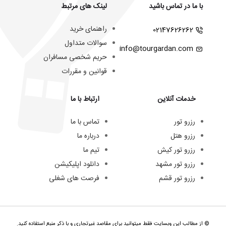
با ما در تماس باشید
لینک های مرتبط
راهنمای خرید
02147626262
سوالات متداول
info@tourgardan.com
حریم شخصی مسافران
قوانین و مقررات
خدمات آنلاین
ارتباط با ما
رزرو تور
تماس با ما
رزرو هتل
درباره ما
رزرو تور کیش
تیم ما
رزرو تور مشهد
دانلود اپلیکیشن
رزرو تور قشم
فرصت های شغلی
© از مطالب این وبسایت فقط میتوانید برای مقاصد غیرتجاری و با ذکر منبع استفاده کنید.