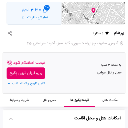
40
3.6
امتیاز
5 /
نمایش نظرات
پرهام
1 ستاره
آدرس: مشهد، چهارراه خسروی، گنبد سبز، آخوند خراسانی 25
قیمت استعلام شود
به مدت 3 شب
حمل و نقل هوایی
رزرو ارزان ترین پکیج
تغییر تاریخ و تعداد شب
امکانات هتل
قیمت پکیج ها
حمل و نقل
شرایط و ضوابط
امکانات هتل و محل اقامت