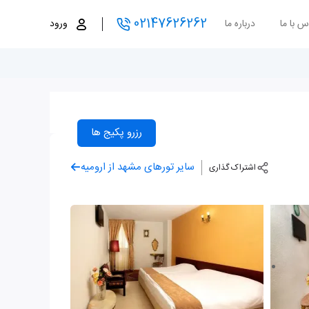
02147626262
س با ما
درباره ما
ورود
رزرو پکیج ها
سایر تورهای مشهد از ارومیه
اشتراک گذاری