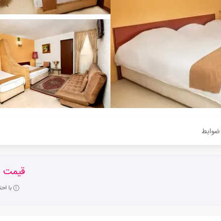
ضوابط
قیمت ا
با اح