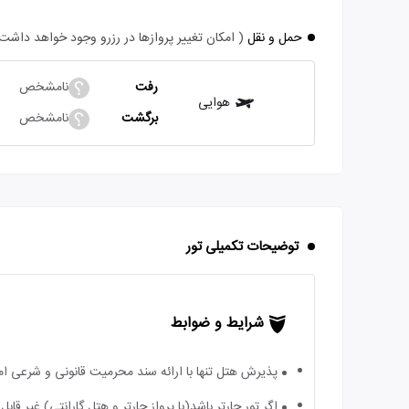
حمل و نقل
( امکان تغییر پروازها در رزرو وجود خواهد داشت
رفت
نامشخص
هوایی
برگشت
نامشخص
توضیحات تکمیلی تور
شرایط و ضوابط
پذیرش هتل تنها با ارائه سند محرمیت قانونی و شرعی ا
اگر تور چارتر باشد(با پرواز چارتر و هتل گارانتی) غیر ق