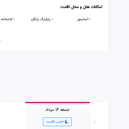
امکانات هتل و محل اقامت
آسانسور
پارکینگ رایگان
کتابخانه
م
جمعه 16 مرداد
3شب اقامت