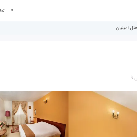
تما
هتل امینیان
9