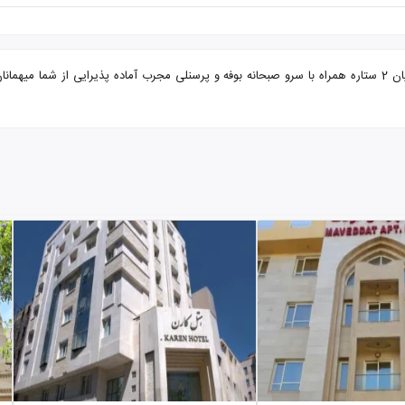
تور مشهد از ارومیه هتل امینیان با تضمین بهترین قیمت. هتل امینیان 2 ستاره همراه با سرو صبحانه بوفه و پرسنلی م