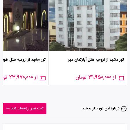
تور مشهد از ارومیه هتل آپارتمان مهر
تور مشهد از ارومیه هتل طوبی
از 31,950,000 تومان
از 23,970,000 تومان
درباره این تور‌ نظر بدهید
ثبت نظر ارزشمند شما