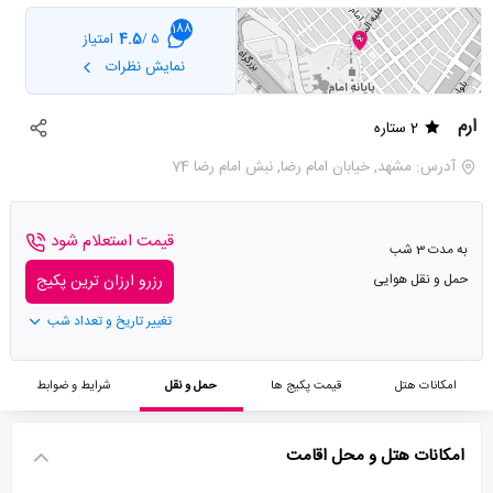
188
4.5
امتیاز
5 /
نمایش نظرات
ارم
2 ستاره
آدرس: مشهد, خیابان امام رضا, نبش امام رضا 74
قیمت استعلام شود
به مدت 3 شب
حمل و نقل هوایی
رزرو ارزان ترین پکیج
تغییر تاریخ و تعداد شب
امکانات هتل
قیمت پکیج ها
حمل و نقل
شرایط و ضوابط
امکانات هتل و محل اقامت