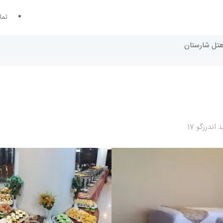
تما
 هتل شارستان
درزگو 17