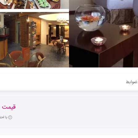
ضوابط
قیمت ا
با اح