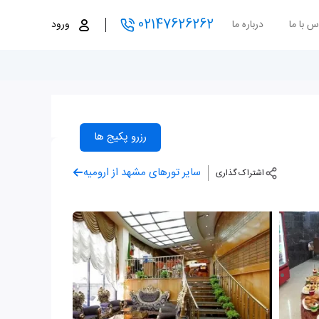
02147626262
س با ما
درباره ما
ورود
رزرو پکیج ها
سایر تورهای مشهد از ارومیه
اشتراک گذاری