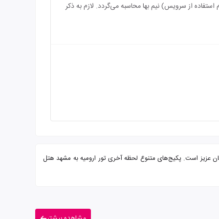
سرویس) رایگان می‌باشد و بازه سنی برای اقامت کودک بین 3 الی 6 سال (درصورت عدم استفاده از سرویس) نیم بها محاسبه می‌گردد. لازم به ذکر
 مجرب آماده پذیرایی از شما میهمانان عزیز است. پکیج‌های متنوع لحظه آخری تور ارومیه به مشهد هتل
مشاهده بیشتر