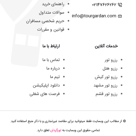
راهنمای خرید
02147626262
سوالات متداول
info@tourgardan.com
حریم شخصی مسافران
قوانین و مقررات
خدمات آنلاین
ارتباط با ما
رزرو تور
تماس با ما
رزرو هتل
درباره ما
رزرو تور کیش
تیم ما
رزرو تور مشهد
دانلود اپلیکیشن
رزرو تور قشم
فرصت های شغلی
© از مطالب این وبسایت فقط میتوانید برای مقاصد غیرتجاری و با ذکر منبع استفاده کنید.
تمامی حقوق این وبسایت به
تورگردان
تعلق دارد.