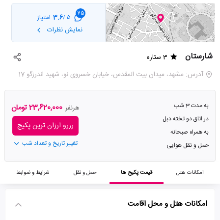
75
3.6
امتیاز
5 /
نمایش نظرات
شارستان
3 ستاره
آدرس: مشهد، میدان بیت المقدس، خیابان خسروی نو، شهید اندرزگو 17
به مدت 3 شب
23,620,000 تومان
هرنفر
در اتاق دو تخته دبل
رزرو ارزان ترین پکیج
به همراه صبحانه
تغییر تاریخ و تعداد شب
حمل و نقل هوایی
امکانات هتل
قیمت پکیج ها
حمل و نقل
شرایط و ضوابط
امکانات هتل و محل اقامت