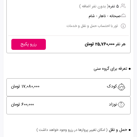
5 نفره
( بدون نفر اضافه )
صبحانه - ناهار - شام
تور با احتساب حمل و نقل و خدمات
هر نفر
25,760,000 تومان
رزرو پکیج
تعرفه برای گروه سنی
کودک
17,080,000 تومان
نوزاد
600,000 تومان
حمل و نقل
( امکان تغییر پروازها در رزرو وجود خواهد داشت )