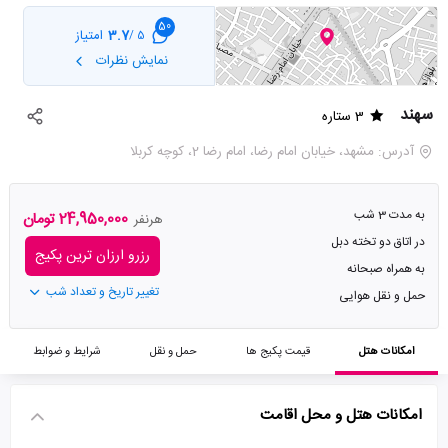
50
3.7
امتیاز
5 /
نمایش نظرات
سهند
3 ستاره
آدرس: مشهد، خیابان امام رضا، امام رضا 2، کوچه کربلا
به مدت 3 شب
24,950,000 تومان
هرنفر
در اتاق دو تخته دبل
رزرو ارزان ترین پکیج
به همراه صبحانه
تغییر تاریخ و تعداد شب
حمل و نقل هوایی
امکانات هتل
قیمت پکیج ها
حمل و نقل
شرایط و ضوابط
امکانات هتل و محل اقامت