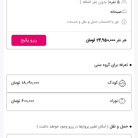
5 نفره
( بدون نفر اضافه )
صبحانه
تور با احتساب حمل و نقل و خدمات
هر نفر
24,950,000 تومان
رزرو پکیج
تعرفه برای گروه سنی
کودک
18,090,000 تومان
نوزاد
600,000 تومان
حمل و نقل
( امکان تغییر پروازها در رزرو وجود خواهد داشت )