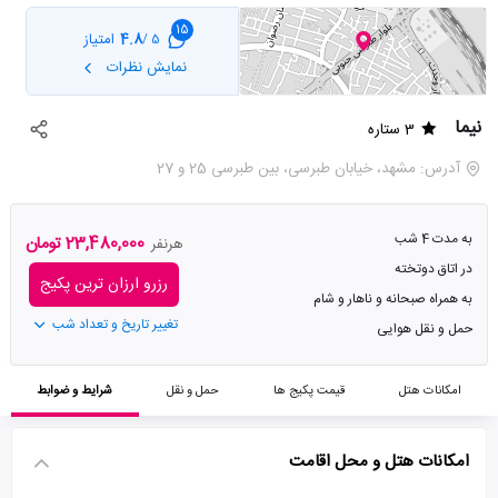
15
4.8
امتیاز
5 /
نمایش نظرات
نیما
3 ستاره
آدرس: مشهد، خیابان طبرسی، بین طبرسی 25 و 27
به مدت 4 شب
23,480,000 تومان
هرنفر
در اتاق دوتخته
رزرو ارزان ترین پکیج
به همراه صبحانه و ناهار و شام
تغییر تاریخ و تعداد شب
حمل و نقل هوایی
امکانات هتل
قیمت پکیج ها
حمل و نقل
شرایط و ضوابط
امکانات هتل و محل اقامت