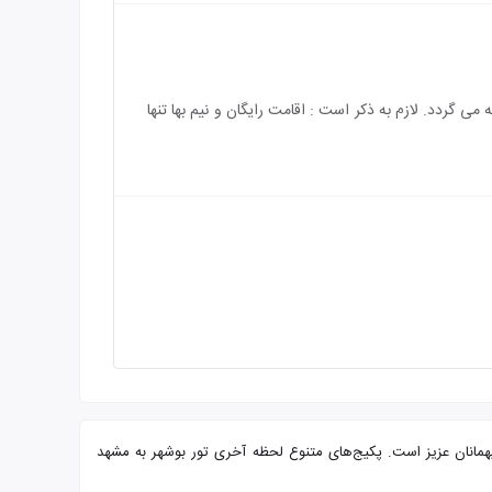
 رایگان می باشد و هزینه ی اقامت کودک بالای 5 سال به طور کامل محاسبه می گردد. لازم به ذکر است : اقامت رایگان و نیم بها تنها
 پرسنلی مجرب آماده پذیرایی از شما میهمانان عزیز است. پکیج‌های متنوع لحظه آخری تور بوشهر به مشهد