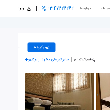
02147626262
س با ما
درباره ما
ورود
رزرو پکیج ها
سایر تورهای مشهد از بوشهر
اشتراک گذاری