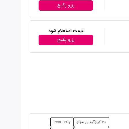
رزرو پکیج
قیمت استعلام شود
رزرو پکیج
30 کیلوگرم بار مجاز
economy