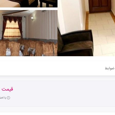
ضوابط
قیمت ا
با اح