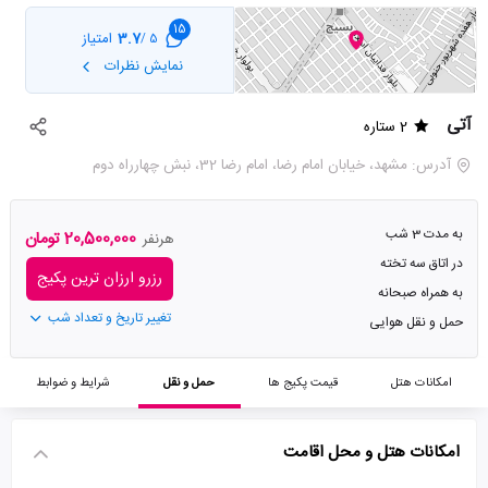
15
3.7
امتیاز
5 /
نمایش نظرات
آتی
2 ستاره
آدرس: مشهد، خیابان امام رضا، امام رضا 32، نبش چهارراه دوم
به مدت 3 شب
20,500,000 تومان
هرنفر
در اتاق سه تخته
رزرو ارزان ترین پکیج
به همراه صبحانه
تغییر تاریخ و تعداد شب
حمل و نقل هوایی
امکانات هتل
قیمت پکیج ها
حمل و نقل
شرایط و ضوابط
امکانات هتل و محل اقامت