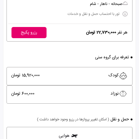
صبحانه - ناهار - شام
تور با احتساب حمل و نقل و خدمات
هر نفر
22,730,000 تومان
رزرو پکیج
تعرفه برای گروه سنی
کودک
15,920,000 تومان
نوزاد
600,000 تومان
حمل و نقل
( امکان تغییر پروازها در رزرو وجود خواهد داشت )
هوایی