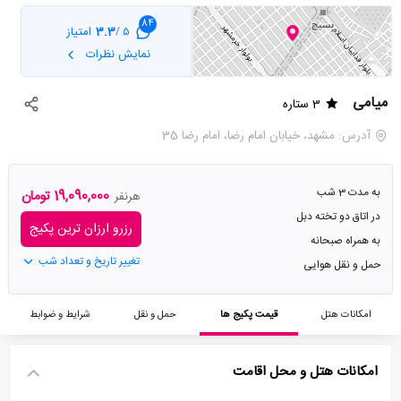
84
3.3
امتیاز
5 /
نمایش نظرات
میامی
3 ستاره
آدرس: مشهد، خیابان امام رضا، امام رضا 35
به مدت 3 شب
19,090,000 تومان
هرنفر
در اتاق دو تخته دبل
رزرو ارزان ترین پکیج
به همراه صبحانه
تغییر تاریخ و تعداد شب
حمل و نقل هوایی
امکانات هتل
قیمت پکیج ها
حمل و نقل
شرایط و ضوابط
امکانات هتل و محل اقامت