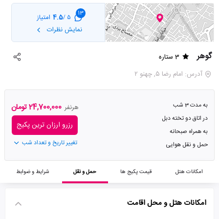
13
4.5
امتیاز
5 /
نمایش نظرات
گوهر
3 ستاره
آدرس: امام رضا ۵, چهنو ۲
به مدت 3 شب
24,700,000 تومان
هرنفر
در اتاق دو تخته دبل
رزرو ارزان ترین پکیج
به همراه صبحانه
تغییر تاریخ و تعداد شب
حمل و نقل هوایی
امکانات هتل
قیمت پکیج ها
حمل و نقل
شرایط و ضوابط
امکانات هتل و محل اقامت