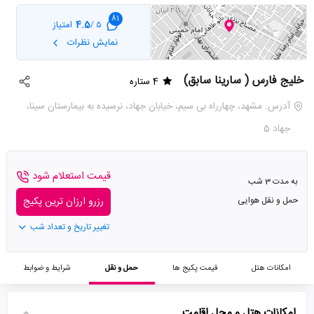
81
4.5
امتیاز
5 /
نمایش نظرات
خلیج فارس ( سارینا سابق)
4 ستاره
آدرس: مشهد، چهارراه بی سیم، خیابان جهاد، نرسیده به بیمارستان سینا،
جهاد 5
قیمت استعلام شود
به مدت 3 شب
حمل و نقل هوایی
رزرو ارزان ترین پکیج
تغییر تاریخ و تعداد شب
امکانات هتل
قیمت پکیج ها
حمل و نقل
شرایط و ضوابط
امکانات هتل و محل اقامت