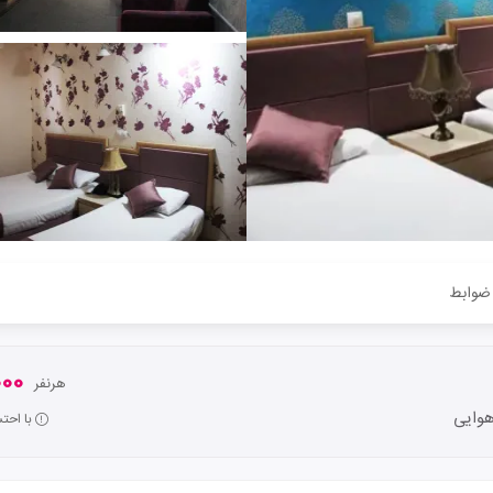
ضوابط
,000
هرنفر
وایی
با احت