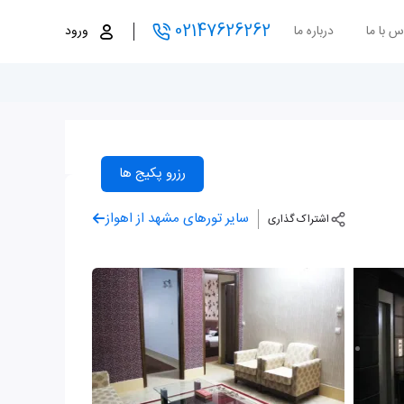
02147626262
س با ما
درباره ما
ورود
رزرو پکیج ها
سایر تورهای مشهد از اهواز
اشتراک گذاری