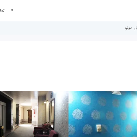
تما
ل مینو