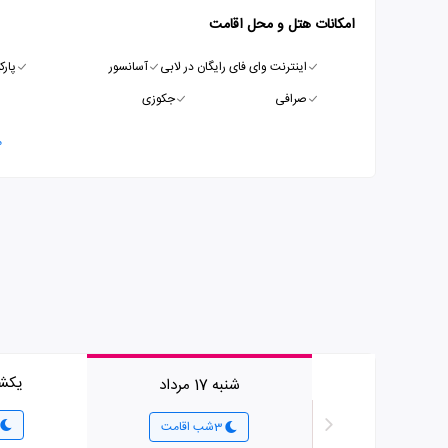
امکانات هتل و محل اقامت
اینترنت وای فای رایگان در لابی
آسانسور
پارک
صرافی
جکوزی
م
یکشنبه 8
شنبه 17 مرداد
3شب اقامت