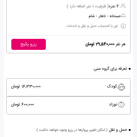
4 نفره
( ظرفیت 1 نفر اضافه دارد )
صبحانه - ناهار - شام
تور با احتساب حمل و نقل و خدمات
هر نفر
29,540,000 تومان
رزرو پکیج
تعرفه برای گروه سنی
کودک
16,330,000 تومان
نوزاد
600,000 تومان
حمل و نقل
( امکان تغییر پروازها در رزرو وجود خواهد داشت )