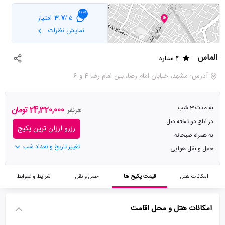
131
3.7
امتیاز
5 /
نمایش نظرات
الماس
4 ستاره
آدرس: مشهد، خیابان امام رضا، بین امام رضا 4 و 6
به مدت 3 شب
24,320,000 تومان
هرنفر
در اتاق دو تخته دبل
رزرو ارزان ترین پکیج
به همراه صبحانه
تغییر تاریخ و تعداد شب
حمل و نقل هوایی
امکانات هتل
قیمت پکیج ها
حمل و نقل
شرایط و ضوابط
امکانات هتل و محل اقامت