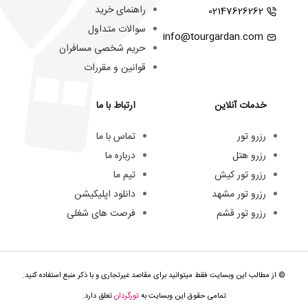
راهنمای خرید
02147626262
سوالات متداول
info@tourgardan.com
حریم شخصی مسافران
قوانین و مقررات
خدمات آنلاین
ارتباط با ما
رزرو تور
تماس با ما
رزرو هتل
درباره ما
رزرو تور کیش
تیم ما
رزرو تور مشهد
دانلود اپلیکیشن
رزرو تور قشم
فرصت های شغلی
© از مطالب این وبسایت فقط میتوانید برای مقاصد غیرتجاری و با ذکر منبع استفاده کنید.
تمامی حقوق این وبسایت به
تورگردان
تعلق دارد.