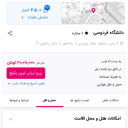
62
4.5
امتیاز
5 /
نمایش نظرات
دانشگاه فردوسی
1 ستاره
آدرس: مشهد، بلوار پیروزی ( رضاشهر )، نبش رضوی ۲۱
به مدت 3 شب
20,010,000 تومان
هرنفر
در اتاق دو تخته دبل
رزرو ارزان ترین پکیج
به همراه صبحانه
تغییر تاریخ و تعداد شب
حمل و نقل هوایی
امکانات هتل
قیمت پکیج ها
حمل و نقل
شرایط و ضوابط
امکانات هتل و محل اقامت