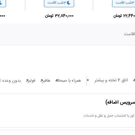
3شب اقامت
3شب اقامت
22,4 تومان
32,840,000 تومان
0,000
قامت
اتاق 4 تخته و بیشتر
همراه با صبحانه
هافبرد
فولبرد
بدون وعده غ
 سرویس اضافه)
تور با احتساب حمل و نقل و خدمات