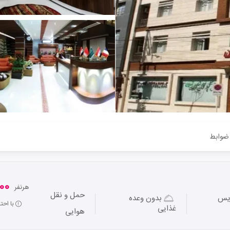
ضوابط
,000
هرنفر
حمل و نقل
ویس
بدون وعده
با اح
غذایی
هوایی