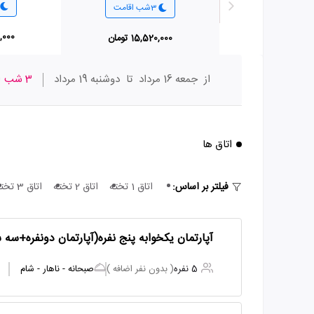
3شب اقامت
40,000
15,520,000 تومان
از
جمعه 16 مرداد
تا
دوشنبه 19 مرداد
3 شب
ا
اتاق ها
فیلتر بر اساس:
اتاق 1 تخته
اتاق 2 تخته
اتاق 3 تخته
آپارتمان یکخوابه پنج نفره(آپارتمان دونفره+سه
5 نفره
( بدون نفر اضافه )
صبحانه - ناهار - شام