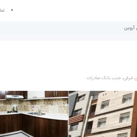
تما
 آروین
ی شرقی، جنب بانک صادرات