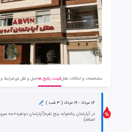
مشخصات و امکانات هتل
قیمت پکیج ها
حمل و نقل تور
شرایط و 
16 مرداد - 19 مرداد ( 3 شب )
در آپارتمان یکخوابه پنج نفره(آپارتمان دونفره+سه سر
اضافه)