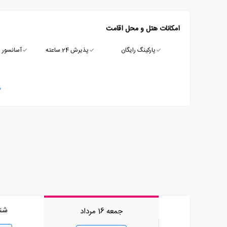
امکانات هتل و محل اقامت
پارکینگ رایگان
پذیرش 24 ساعته
آسانسور
م
شنبه 17
جمعه 16 مرداد