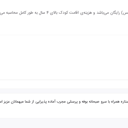
اقامت کودک زیر 4 سال (درصورت عدم استفاده از سرویس) رایگان می‌
 مشهد هتل آروین از تبریز با تضمین بهترین قیمت. هتل آروین ۱ ستاره همراه با سرو صبحانه بوفه و پرسنلی مجرب آماده پذ