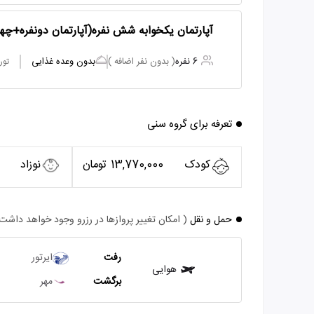
آپارتمان یکخوابه شش نفره(آپارتمان دونفره+چ
6 نفره
( بدون نفر اضافه )
بدون وعده غذایی
تور
تعرفه برای گروه سنی
کودک
13,770,000 تومان
نوزاد
حمل و نقل
( امکان تغییر پروازها در رزرو وجود خواهد داشت
رفت
ایرتور
هوایی
برگشت
مهر