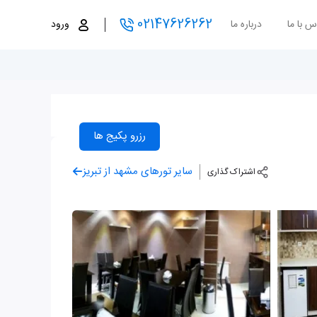
02147626262
س با ما
درباره ما
ورود
رزرو پکیج ها
سایر تورهای مشهد از تبریز
اشتراک گذاری