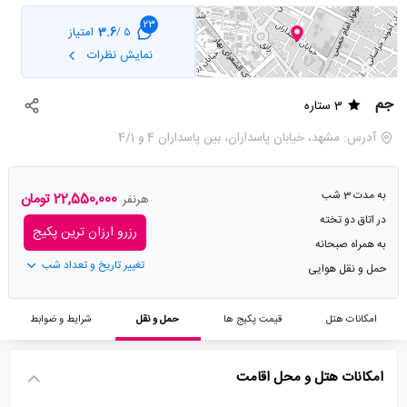
23
3.6
امتیاز
5 /
نمایش نظرات
جم
3 ستاره
آدرس: مشهد، خیابان پاسداران، بین پاسداران 4 و 4/1
به مدت 3 شب
22,550,000 تومان
هرنفر
در اتاق دو تخته
رزرو ارزان ترین پکیج
به همراه صبحانه
تغییر تاریخ و تعداد شب
حمل و نقل هوایی
امکانات هتل
قیمت پکیج ها
حمل و نقل
شرایط و ضوابط
امکانات هتل و محل اقامت