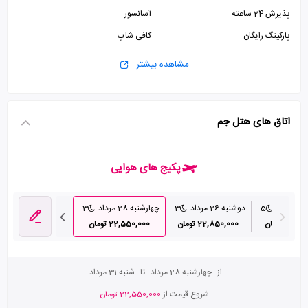
پذیرش 24 ساعته
آسانسور
پارکینگ رایگان
کافی شاپ
مشاهده بیشتر
اتاق های هتل جم
پکیج های هوایی
د
5
دوشنبه 26 مرداد
3
چهارشنبه 28 مرداد
3
27, تومان
22,850,000 تومان
22,550,000 تومان
از
چهارشنبه 28 مرداد
تا
شنبه 31 مرداد
شروع قیمت از
22,550,000 تومان