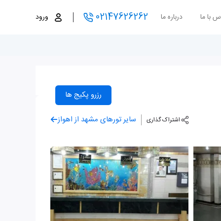
02147626262
س با ما
درباره ما
ورود
رزرو پکیج ها
سایر تورهای مشهد از اهواز
اشتراک گذاری