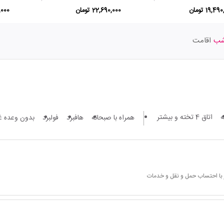
19,4 تومان
22,690,000 تومان
0,000
اقامت
اتاق 4 تخته و بیشتر
همراه با صبحانه
هافبرد
فولبرد
بدون وعده غ
 با احتساب حمل و نقل و خدمات