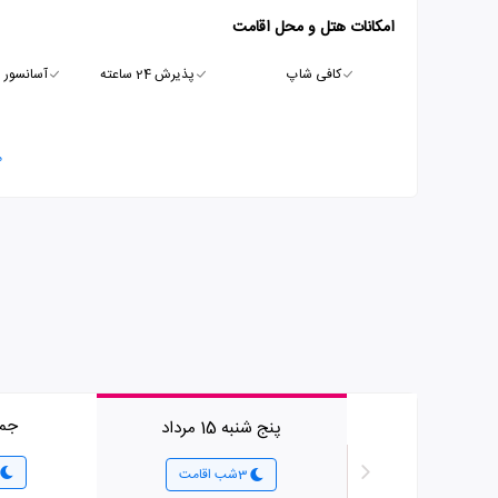
امکانات هتل و محل اقامت
کافی شاپ
پذیرش 24 ساعته
آسانسور
م
جمعه 6
پنج شنبه 15 مرداد
3شب اقامت