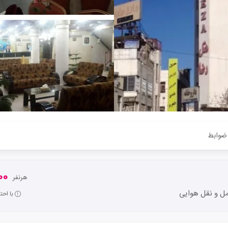
ضوابط
000
هرنفر
ل و نقل هوایی
با اح