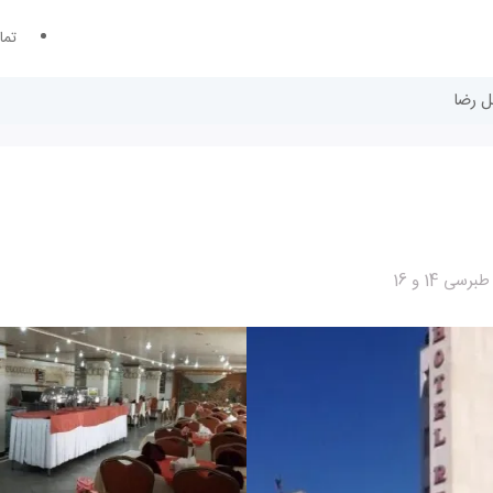
تما
ل رضا
14 و 16