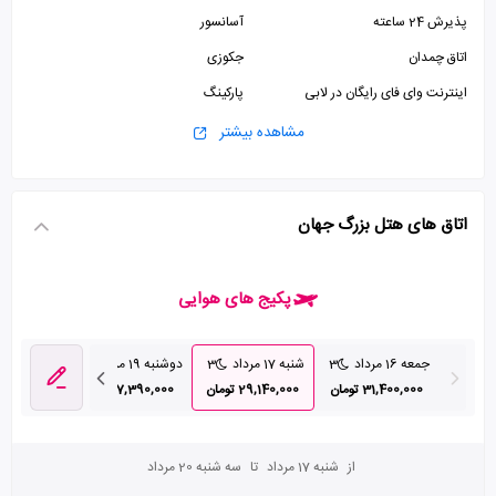
پذیرش 24 ساعته
آسانسور
اتاق چمدان
جکوزی
اینترنت وای فای رایگان در لابی
پارکینگ
استخر
مشاهده بیشتر
اتاق های هتل بزرگ جهان
پکیج های هوایی
جمعه 16 مرداد
3
شنبه 17 مرداد
3
دوشنبه 19 مرداد
4
چهارشنبه 21 مرداد
31,400,000 تومان
29,140,000 تومان
47,390,000 تومان
7,440,000
از
شنبه 17 مرداد
تا
سه شنبه 20 مرداد