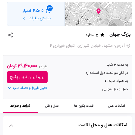
32
4.5
امتیاز
5 /
نمایش نظرات
بزرگ جهان
5 ستاره
آدرس: مشهد، خیابان شیرازی، انتهای شیرازی ۴
به مدت 3 شب
29,140,000 تومان
هرنفر
در اتاق دو تخته دبل استاندارد
رزرو ارزان ترین پکیج
به همراه صبحانه
تغییر تاریخ و تعداد شب
حمل و نقل هوایی
امکانات هتل
قیمت پکیج ها
حمل و نقل
شرایط و ضوابط
امکانات هتل و محل اقامت