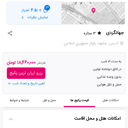
26
4.5
امتیاز
5 /
نمایش نظرات
جهانگردی
3 ستاره
آدرس: مشهد، بلوار جمهوري اسلامي
به مدت 3 شب
18,460,000 تومان
هرنفر
در اتاق دوتخته توئین
رزرو ارزان ترین پکیج
بدون وعده غذایی
تغییر تاریخ و تعداد شب
حمل و نقل هوایی
امکانات هتل
قیمت پکیج ها
حمل و نقل
شرایط و ضوابط
امکانات هتل و محل اقامت