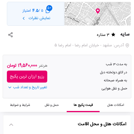
50
4.5
امتیاز
5 /
نمایش نظرات
سایه
3 ستاره
آدرس: مشهد - خیابان امام رضا - امام رضا ۵
به مدت 3 شب
19,560,000 تومان
هرنفر
در اتاق دوتخته دبل
رزرو ارزان ترین پکیج
به همراه صبحانه
تغییر تاریخ و تعداد شب
حمل و نقل هوایی
امکانات هتل
قیمت پکیج ها
حمل و نقل
شرایط و ضوابط
امکانات هتل و محل اقامت