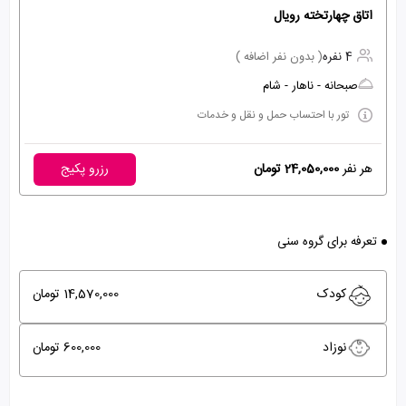
اتاق چهارتخته رویال
4 نفره
( بدون نفر اضافه )
صبحانه - ناهار - شام
تور با احتساب حمل و نقل و خدمات
هر نفر
24,050,000 تومان
رزرو پکیج
تعرفه برای گروه سنی
کودک
14,570,000 تومان
نوزاد
600,000 تومان