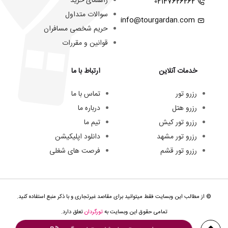
راهنمای خرید
02147626262
سوالات متداول
info@tourgardan.com
حریم شخصی مسافران
قوانین و مقررات
خدمات آنلاین
ارتباط با ما
رزرو تور
تماس با ما
رزرو هتل
درباره ما
رزرو تور کیش
تیم ما
رزرو تور مشهد
دانلود اپلیکیشن
رزرو تور قشم
فرصت های شغلی
© از مطالب این وبسایت فقط میتوانید برای مقاصد غیرتجاری و با ذکر منبع استفاده کنید.
تمامی حقوق این وبسایت به
تورگردان
تعلق دارد.