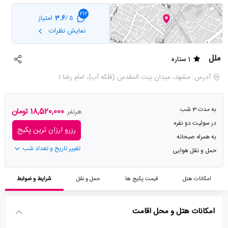
212
3.6
امتیاز
5 /
نمایش نظرات
ملل
1 ستاره
آدرس: مشهد، ميدان بيت المقدس (فلکه آب)، امام رضا 1
به مدت 3 شب
18,520,000 تومان
هرنفر
در سوئیت دو نفره
رزرو ارزان ترین پکیج
به همراه صبحانه
تغییر تاریخ و تعداد شب
حمل و نقل هوایی
امکانات هتل
قیمت پکیج ها
حمل و نقل
شرایط و ضوابط
امکانات هتل و محل اقامت