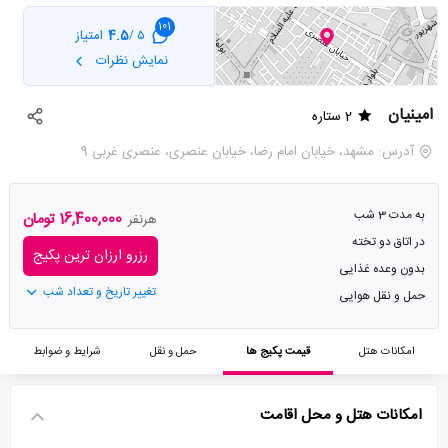
101
4.5
امتیاز
5 /
نمایش نظرات
امینیان
2 ستاره
آدرس: مشهد، خیابان امام رضا، خیابان عنصری، عنصری غربی 9
به مدت 3 شب
16,400,000 تومان
هرنفر
در اتاق دو تخته
رزرو ارزان ترین پکیج
بدون وعده غذایی
تغییر تاریخ و تعداد شب
حمل و نقل هوایی
امکانات هتل
قیمت پکیج ها
حمل و نقل
شرایط و ضوابط
امکانات هتل و محل اقامت