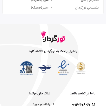
دسترسی هتل
0 امتیاز
(ضعیف)
پشتیبانی تورگردان
0 امتیاز
(ضعیف)
با خیال راحت به تورگردان اعتماد کنید
با ما در تماس باشید
لینک های مرتبط
راهنمای خرید
02147626262