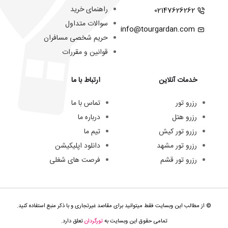
راهنمای خرید
02147626262
سوالات متداول
info@tourgardan.com
حریم شخصی مسافران
قوانین و مقررات
خدمات آنلاین
ارتباط با ما
رزرو تور
تماس با ما
رزرو هتل
درباره ما
رزرو تور کیش
تیم ما
رزرو تور مشهد
دانلود اپلیکیشن
رزرو تور قشم
فرصت های شغلی
© از مطالب این وبسایت فقط میتوانید برای مقاصد غیرتجاری و با ذکر منبع استفاده کنید.
تمامی حقوق این وبسایت به
تورگردان
تعلق دارد.