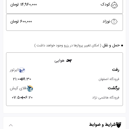
کودک
14,960,000 تومان
نوزاد
600,000 تومان
حمل و نقل
( امکان تغییر پروازها در رزرو وجود خواهد داشت )
هوایی
رفت
ایرتور
21:00
19:30
فرودگاه اصفهان
برگشت
فلای کیش
07:50
06:20
فرودگاه هاشمی نژاد
شرایط و ضوابط