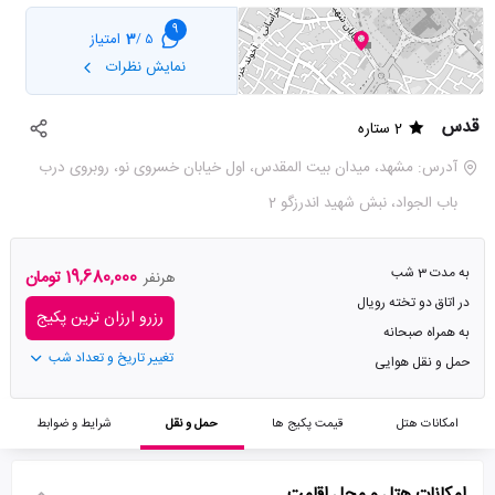
9
3
امتیاز
5 /
نمایش نظرات
قدس
2 ستاره
آدرس: مشهد، میدان بیت المقدس، اول خیابان خسروی نو، روبروی درب
باب الجواد، نبش شهید اندرزگو 2
به مدت 3 شب
19,680,000 تومان
هرنفر
در اتاق دو تخته رویال
رزرو ارزان ترین پکیج
به همراه صبحانه
تغییر تاریخ و تعداد شب
حمل و نقل هوایی
امکانات هتل
قیمت پکیج ها
حمل و نقل
شرایط و ضوابط
امکانات هتل و محل اقامت