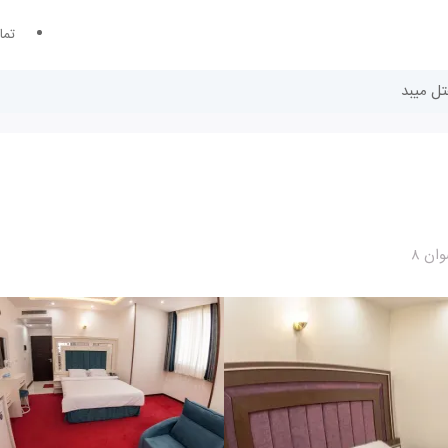
تما
تل میبد