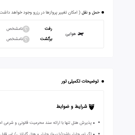
حمل و نقل
( امکان تغییر پروازها در رزرو وجود خواهد داشت
رفت
نامشخص
هوایی
برگشت
نامشخص
توضیحات تکمیلی تور
شرایط و ضوابط
پذیرش هتل تنها با ارائه سند محرمیت قانونی و شرعی ا
اگر تور چارتر باشد(با پرواز چارتر و هتل گارانتی) غیر ق