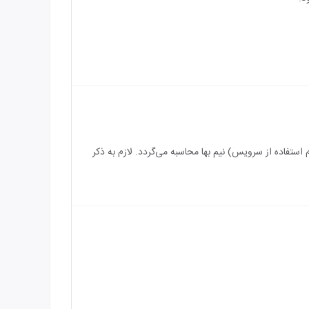
سرویس) رایگان می‌باشد و بازه سنی برای اقامت کودک بین 3 الی 5 سال (درصورت عدم استفاده از سرویس) نیم بها محاسبه می‌گردد. لازم به ذکر