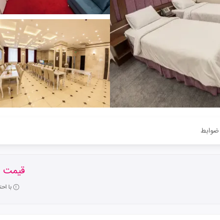
ضوابط
قیمت ا
با اح