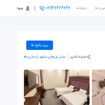
02147626262
س با ما
درباره ما
ورود
رزرو پکیج ها
سایر تورهای مشهد از ساری
اشتراک گذاری