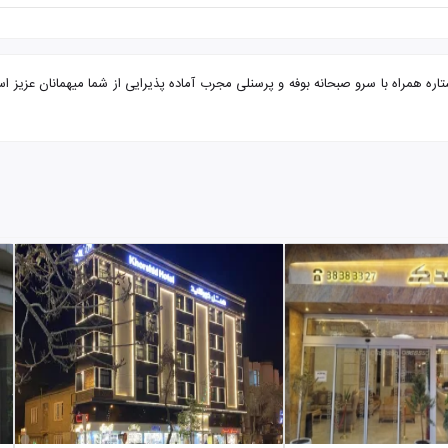
 مشهد از ساری هتل میبد با تضمین بهترین قیمت. هتل میبد 2 ستاره همراه با سرو صبحانه بوفه و پرسنلی مجرب آماده پذی