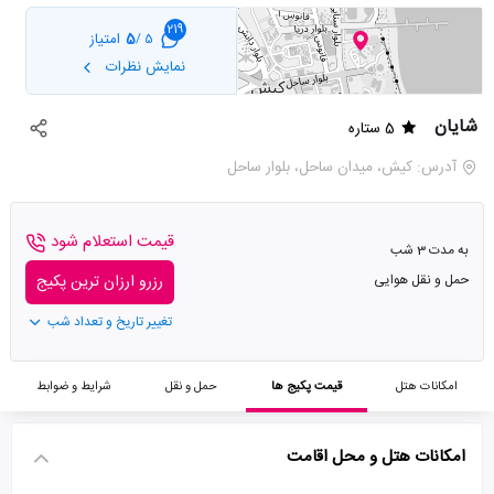
219
5
امتیاز
5 /
نمایش نظرات
شایان
5 ستاره
آدرس: کیش، میدان ساحل، بلوار ساحل
قیمت استعلام شود
به مدت 3 شب
حمل و نقل هوایی
رزرو ارزان ترین پکیج
تغییر تاریخ و تعداد شب
امکانات هتل
قیمت پکیج ها
حمل و نقل
شرایط و ضوابط
امکانات هتل و محل اقامت