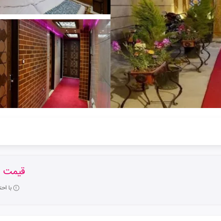
قیمت ا
با اح