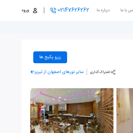
02147626262
س با ما
درباره ما
ورود
رزرو پکیج ها
سایر تورهای اصفهان از تبریز
اشتراک گذاری