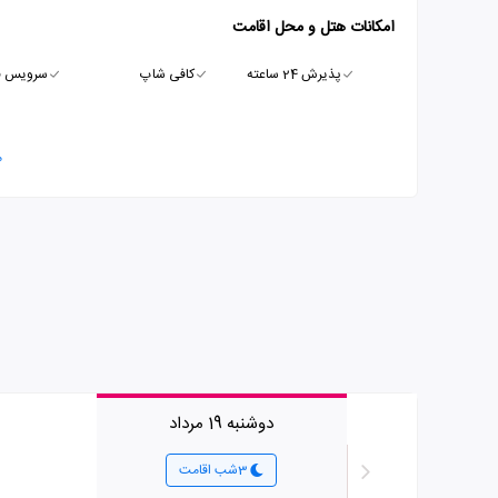
امکانات هتل و محل اقامت
پذیرش 24 ساعته
کافی شاپ
سرویس ف
م
دوشنبه 19 مرداد
3شب اقامت